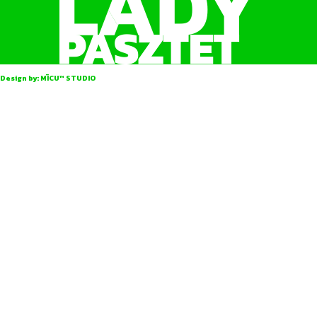
Design by:
MÏCU™ STUDIO