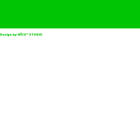
Design by:
MÏCU™ STUDIO